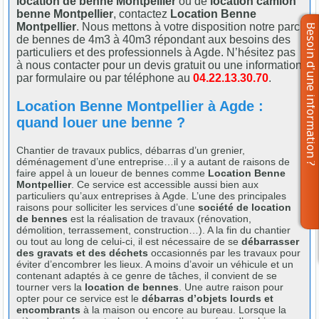
location de benne Montpellier
ou de
location camion
benne Montpellier
, contactez
Location Benne
Montpellier
. Nous mettons à votre disposition notre parc
de bennes de 4m3 à 40m3 répondant aux besoins des
particuliers et des professionnels à Agde. N’hésitez pas
à nous contacter pour un devis gratuit ou une information
par formulaire ou par téléphone au
04.22.13.30.70
.
Location Benne Montpellier à Agde :
quand louer une benne ?
Chantier de travaux publics, débarras d’un grenier,
déménagement d’une entreprise…il y a autant de raisons de
faire appel à un loueur de bennes comme
Location Benne
Montpellier
. Ce service est accessible aussi bien aux
particuliers qu’aux entreprises à Agde. L’une des principales
raisons pour solliciter les services d’une
société de location
de bennes
est la réalisation de travaux (rénovation,
démolition, terrassement, construction…). A la fin du chantier
ou tout au long de celui-ci, il est nécessaire de se
débarrasser
des gravats et des déchets
occasionnés par les travaux pour
éviter d’encombrer les lieux. A moins d’avoir un véhicule et un
contenant adaptés à ce genre de tâches, il convient de se
tourner vers la
location de bennes
. Une autre raison pour
opter pour ce service est le
débarras d’objets lourds et
encombrants
à la maison ou encore au bureau. Lorsque la