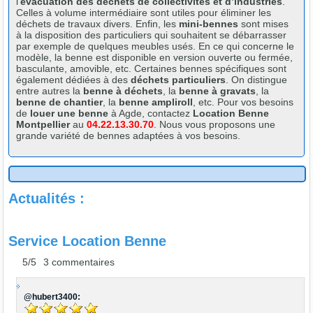
l’
évacuation des déchets de collectivités et d’industries
.
Celles à volume intermédiaire sont utiles pour éliminer les
déchets de travaux divers. Enfin, les
mini-bennes
sont mises
à la disposition des particuliers qui souhaitent se débarrasser
par exemple de quelques meubles usés. En ce qui concerne le
modèle, la benne est disponible en version ouverte ou fermée,
basculante, amovible, etc. Certaines bennes spécifiques sont
également dédiées à des
déchets particuliers
. On distingue
entre autres la
benne à déchets
, la
benne à gravats
, la
benne de chantier
, la
benne ampliroll
, etc. Pour vos besoins
de
louer une benne
à Agde, contactez
Location Benne
Montpellier
au
04.22.13.30.70
. Nous vous proposons une
grande variété de bennes adaptées à vos besoins.
Actualités :
Service Location Benne
5/
5
3
commentaires
@hubert3400: