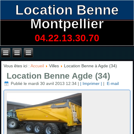
Location Benne
Montpellier
04.22.13.30.70
Vous êtes ici :
Accueil
Villes
Location Benne à Agde (34)
Location Benne Agde (34)
Publié le mardi 30 avril 2013 12:34
|
| Imprimer |
|
E-mail