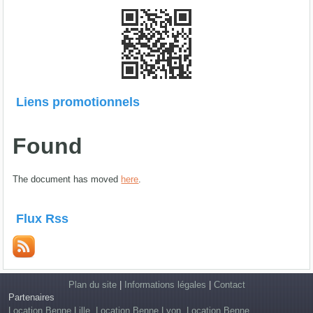
Liens promotionnels
Found
The document has moved
here
.
Flux Rss
Plan du site
|
Informations légales
|
Contact
Partenaires
Location Benne Lille
.
Location Benne Lyon
.
Location Benne