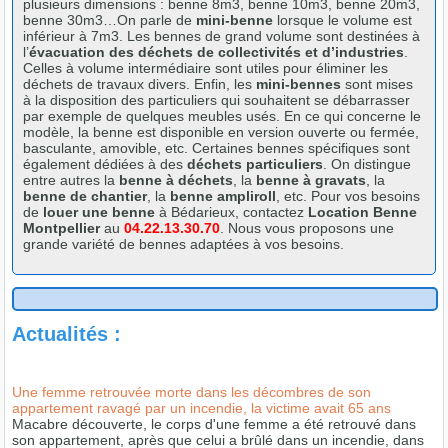
plusieurs dimensions : benne 8m3, benne 10m3, benne 20m3,
benne 30m3…On parle de
mini-benne
lorsque le volume est
inférieur à 7m3. Les bennes de grand volume sont destinées à
l’
évacuation des déchets de collectivités et d’industries
.
Celles à volume intermédiaire sont utiles pour éliminer les
déchets de travaux divers. Enfin, les
mini-bennes
sont mises
à la disposition des particuliers qui souhaitent se débarrasser
par exemple de quelques meubles usés. En ce qui concerne le
modèle, la benne est disponible en version ouverte ou fermée,
basculante, amovible, etc. Certaines bennes spécifiques sont
également dédiées à des
déchets particuliers
. On distingue
entre autres la
benne à déchets
, la
benne à gravats
, la
benne de chantier
, la
benne ampliroll
, etc. Pour vos besoins
de
louer une benne
à Bédarieux, contactez
Location Benne
Montpellier
au
04.22.13.30.70
. Nous vous proposons une
grande variété de bennes adaptées à vos besoins.
Actualités :
Une femme retrouvée morte dans les décombres de son
appartement ravagé par un incendie, la victime avait 65 ans
Macabre découverte, le corps d'une femme a été retrouvé dans
son appartement, après que celui a brûlé dans un incendie, dans