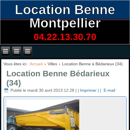
Location Benne
Montpellier
04.22.13.30.70
Vous êtes ici :
Accueil
Villes
Location Benne à Bédarieux (34)
Location Benne Bédarieux
(34)
Publié le mardi 30 avril 2013 12:28
|
| Imprimer |
|
E-mail