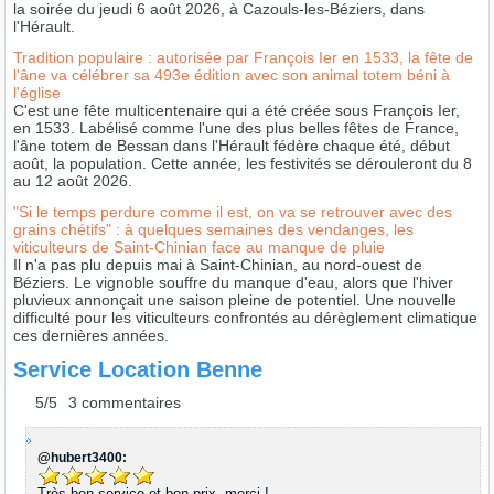
la soirée du jeudi 6 août 2026, à Cazouls-les-Béziers, dans
l'Hérault.
Tradition populaire : autorisée par François Ier en 1533, la fête de
l'âne va célébrer sa 493e édition avec son animal totem béni à
l'église
C'est une fête multicentenaire qui a été créée sous François Ier,
en 1533. Labélisé comme l'une des plus belles fêtes de France,
l'âne totem de Bessan dans l'Hérault fédère chaque été, début
août, la population. Cette année, les festivités se dérouleront du 8
au 12 août 2026.
"Si le temps perdure comme il est, on va se retrouver avec des
grains chétifs" : à quelques semaines des vendanges, les
viticulteurs de Saint-Chinian face au manque de pluie
Il n'a pas plu depuis mai à Saint-Chinian, au nord-ouest de
Béziers. Le vignoble souffre du manque d'eau, alors que l'hiver
pluvieux annonçait une saison pleine de potentiel. Une nouvelle
difficulté pour les viticulteurs confrontés au dérèglement climatique
ces dernières années.
Service Location Benne
5/
5
3
commentaires
@hubert3400:
Très bon service et bon prix, merci !