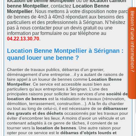
location de benne Montpellier
ou de
location camion
benne Montpellier
, contactez
Location Benne
Montpellier
. Nous mettons à votre disposition notre parc
de bennes de 4m3 à 40m3 répondant aux besoins des
particuliers et des professionnels à Sérignan. N’hésitez
pas à nous contacter pour un devis gratuit ou une
information par formulaire ou par téléphone au
04.22.13.30.70
.
Location Benne Montpellier à Sérignan :
quand louer une benne ?
Chantier de travaux publics, débarras d’un grenier,
déménagement d’une entreprise…il y a autant de raisons de
faire appel à un loueur de bennes comme
Location Benne
Montpellier
. Ce service est accessible aussi bien aux
particuliers qu’aux entreprises à Sérignan. L’une des
principales raisons pour solliciter les services d’une
société de
location de bennes
est la réalisation de travaux (rénovation,
démolition, terrassement, construction…). A la fin du chantier
ou tout au long de celui-ci, il est nécessaire de se
débarrasser
des gravats et des déchets
occasionnés par les travaux pour
éviter d’encombrer les lieux. A moins d’avoir un véhicule et un
contenant adaptés à ce genre de tâches, il convient de se
tourner vers la
location de bennes
. Une autre raison pour
opter pour ce service est le
débarras d’objets lourds et