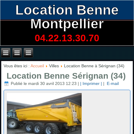
Location Benne
Montpellier
04.22.13.30.70
Vous êtes ici :
Accueil
Villes
Location Benne à Sérignan (34)
Location Benne Sérignan (34)
Publié le mardi 30 avril 2013 12:23
|
| Imprimer |
|
E-mail