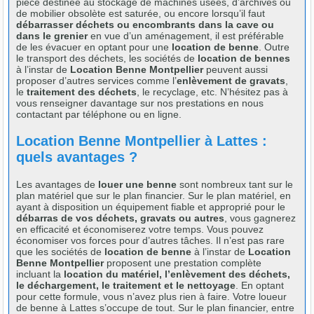
pièce destinée au stockage de machines usées, d’archives ou
de mobilier obsolète est saturée, ou encore lorsqu’il faut
débarrasser déchets ou encombrants dans la cave ou
dans le grenier
en vue d’un aménagement, il est préférable
de les évacuer en optant pour une
location de benne
. Outre
le transport des déchets, les sociétés de
location de bennes
à l’instar de
Location Benne Montpellier
peuvent aussi
proposer d’autres services comme l’
enlèvement de gravats
,
le
traitement des déchets
, le recyclage, etc. N’hésitez pas à
vous renseigner davantage sur nos prestations en nous
contactant par téléphone ou en ligne.
Location Benne Montpellier à Lattes :
quels avantages ?
Les avantages de
louer une benne
sont nombreux tant sur le
plan matériel que sur le plan financier. Sur le plan matériel, en
ayant à disposition un équipement fiable et approprié pour le
débarras de vos déchets, gravats ou autres
, vous gagnerez
en efficacité et économiserez votre temps. Vous pouvez
économiser vos forces pour d’autres tâches. Il n’est pas rare
que les sociétés de
location de benne
à l’instar de
Location
Benne Montpellier
proposent une prestation complète
incluant la
location du matériel, l’enlèvement des déchets,
le déchargement, le traitement et le nettoyage
. En optant
pour cette formule, vous n’avez plus rien à faire. Votre loueur
de benne à Lattes s’occupe de tout. Sur le plan financier, entre