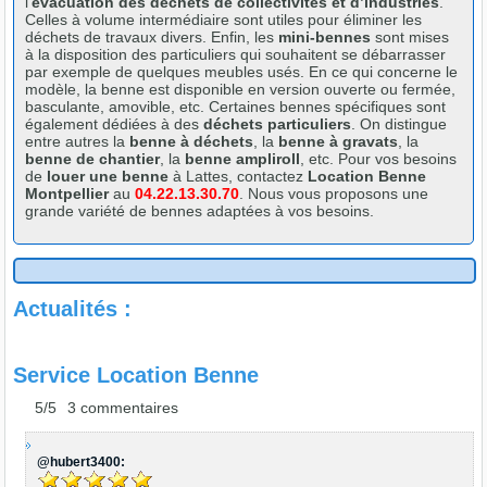
l’
évacuation des déchets de collectivités et d’industries
.
Celles à volume intermédiaire sont utiles pour éliminer les
déchets de travaux divers. Enfin, les
mini-bennes
sont mises
à la disposition des particuliers qui souhaitent se débarrasser
par exemple de quelques meubles usés. En ce qui concerne le
modèle, la benne est disponible en version ouverte ou fermée,
basculante, amovible, etc. Certaines bennes spécifiques sont
également dédiées à des
déchets particuliers
. On distingue
entre autres la
benne à déchets
, la
benne à gravats
, la
benne de chantier
, la
benne ampliroll
, etc. Pour vos besoins
de
louer une benne
à Lattes, contactez
Location Benne
Montpellier
au
04.22.13.30.70
. Nous vous proposons une
grande variété de bennes adaptées à vos besoins.
Actualités :
Service Location Benne
5/
5
3
commentaires
@hubert3400: