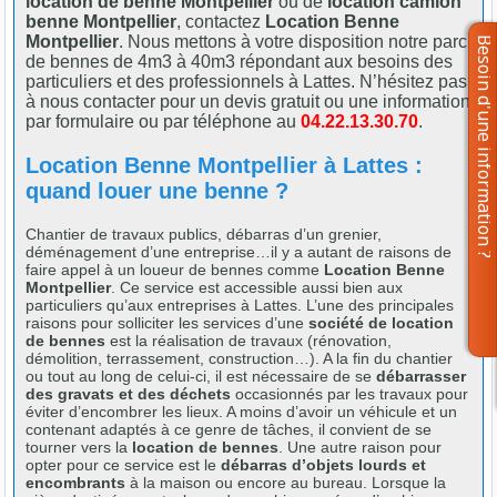
location de benne Montpellier
ou de
location camion
benne Montpellier
, contactez
Location Benne
Montpellier
. Nous mettons à votre disposition notre parc
de bennes de 4m3 à 40m3 répondant aux besoins des
particuliers et des professionnels à Lattes. N’hésitez pas
à nous contacter pour un devis gratuit ou une information
par formulaire ou par téléphone au
04.22.13.30.70
.
Location Benne Montpellier à Lattes :
quand louer une benne ?
Chantier de travaux publics, débarras d’un grenier,
déménagement d’une entreprise…il y a autant de raisons de
faire appel à un loueur de bennes comme
Location Benne
Montpellier
. Ce service est accessible aussi bien aux
particuliers qu’aux entreprises à Lattes. L’une des principales
raisons pour solliciter les services d’une
société de location
de bennes
est la réalisation de travaux (rénovation,
démolition, terrassement, construction…). A la fin du chantier
ou tout au long de celui-ci, il est nécessaire de se
débarrasser
des gravats et des déchets
occasionnés par les travaux pour
éviter d’encombrer les lieux. A moins d’avoir un véhicule et un
contenant adaptés à ce genre de tâches, il convient de se
tourner vers la
location de bennes
. Une autre raison pour
opter pour ce service est le
débarras d’objets lourds et
encombrants
à la maison ou encore au bureau. Lorsque la