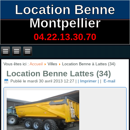
Location Benne
Montpellier
04.22.13.30.70
Vous êtes ici :
Accueil
Villes
Location Benne à Lattes (34)
Location Benne Lattes (34)
Publié le mardi 30 avril 2013 12:27
|
| Imprimer |
|
E-mail