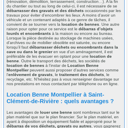
(rénovation, démolition, terrassement, construction…). A la fin
du chantier ou tout au long de celui-ci, il est nécessaire de se
débarrasser des gravats et des déchets
occasionnés par les
travaux pour éviter d’encombrer les lieux. A moins d’avoir un
véhicule et un contenant adaptés à ce genre de tâches, il
convient de se tourner vers la
location de bennes
. Une autre
raison pour opter pour ce service est le
débarras d’objets
lourds et encombrants
à la maison ou encore au bureau.
Lorsque la pièce destinée au stockage de machines usées,
d’archives ou de mobilier obsolète est saturée, ou encore
lorsqu’il faut
débarrasser déchets ou encombrants dans la
cave ou dans le grenier
en vue d’un aménagement, il est
préférable de les évacuer en optant pour une
location de
benne
. Outre le transport des déchets, les sociétés de
location de bennes
à l’instar de
Location Benne
Montpellier
peuvent aussi proposer d’autres services comme
l’
enlèvement de gravats
, le
traitement des déchets
, le
recyclage, etc. N’hésitez pas à vous renseigner davantage sur
nos prestations en nous contactant par téléphone ou en ligne.
Location Benne Montpellier à Saint-
Clément-de-Rivière : quels avantages ?
Les avantages de
louer une benne
sont nombreux tant sur le
plan matériel que sur le plan financier. Sur le plan matériel, en
ayant à disposition un équipement fiable et approprié pour le
débarras de vos déchets, gravats ou autres
, vous gagnerez