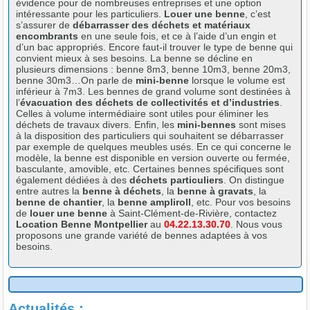
évidence pour de nombreuses entreprises et une option
intéressante pour les particuliers.
Louer une benne
, c’est
s’assurer de
débarrasser des déchets et matériaux
encombrants
en une seule fois, et ce à l’aide d’un engin et
d’un bac appropriés. Encore faut-il trouver le type de benne qui
convient mieux à ses besoins. La benne se décline en
plusieurs dimensions : benne 8m3, benne 10m3, benne 20m3,
benne 30m3…On parle de
mini-benne
lorsque le volume est
inférieur à 7m3. Les bennes de grand volume sont destinées à
l’
évacuation des déchets de collectivités et d’industries
.
Celles à volume intermédiaire sont utiles pour éliminer les
déchets de travaux divers. Enfin, les
mini-bennes
sont mises
à la disposition des particuliers qui souhaitent se débarrasser
par exemple de quelques meubles usés. En ce qui concerne le
modèle, la benne est disponible en version ouverte ou fermée,
basculante, amovible, etc. Certaines bennes spécifiques sont
également dédiées à des
déchets particuliers
. On distingue
entre autres la
benne à déchets
, la
benne à gravats
, la
benne de chantier
, la
benne ampliroll
, etc. Pour vos besoins
de
louer une benne
à Saint-Clément-de-Rivière, contactez
Location Benne Montpellier
au
04.22.13.30.70
. Nous vous
proposons une grande variété de bennes adaptées à vos
besoins.
Actualités :