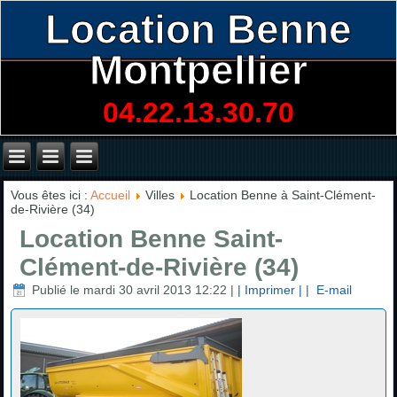
Location Benne
Montpellier
04.22.13.30.70
Vous êtes ici :
Accueil
Villes
Location Benne à Saint-Clément-
de-Rivière (34)
Location Benne Saint-
Clément-de-Rivière (34)
Publié le mardi 30 avril 2013 12:22
|
| Imprimer |
|
E-mail