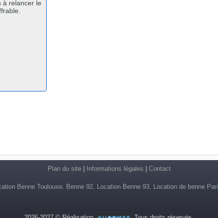
 à relancer le
frable.
Plan du site
|
Informations légales
|
Contact
cation Benne Toulouse
.
Benne 92
.
Location Benne 93
.
Location de benne Par
2026-2027 © Réalisation
Tous droits réservés.