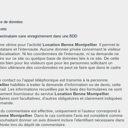
se de données
sorte
destinataire sans enregistrement dans une BDD
ne vitrine pour l'activité
Location Benne Montpellier
. Il permet le
tataire et l'internaute. Aucune donnée privée concernant le visiteur
localisation. Ni les coordonnées de l'internaute, ni sa demande ne
 sur ce site ou quelque base de données liée à ce site. De cette
ssi bien pour les visiteurs que pour les personnes sollicitant un
ion ultérieure des coordonnées ne peut se faire que dans le cadre
contact ou l'appel téléphonique est transmis à la personne
llier
habilitée à traiter la demande d'information ou de devis; cette
il. Les informations recueillies par le biais des formulaires ne sont
ssement fournisseur du service
Location Benne Montpellier
.
ires sont facultatives, d'autres obligatoires et clairement indiquées
demande.
 du commentaire est effective, uniquement si l'auteur correspond à
enne Montpellier
. Dans le cas contraire l'avis est considéré comme
s souhaitant donner un avis doivent inclure l'identifiant nécessaire dans
hivée lors du dépôt de commentaire.