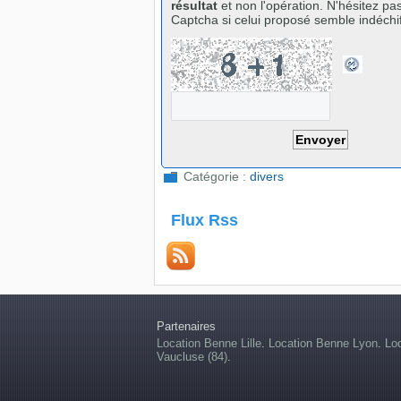
résultat
et non l'opération. N'hésitez pas
Captcha si celui proposé semble indéchif
Catégorie :
divers
Flux Rss
Partenaires
Location Benne Lille
.
Location Benne Lyon
.
Lo
Vaucluse (84)
.