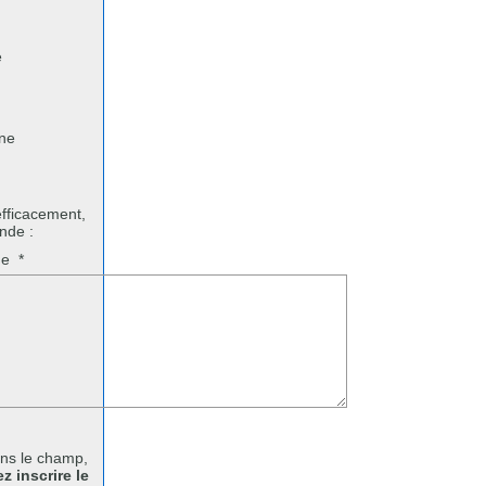
e
one
fficacement,
nde :
age
*
ans le champ,
z inscrire le