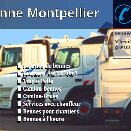
nne Montpellier
Bennes 
N'hési
gratuit