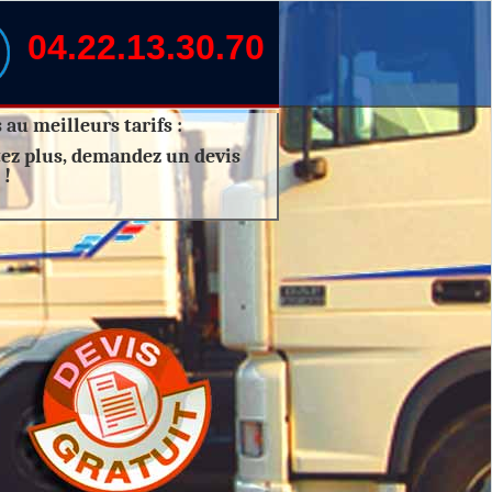
04.22.13.30.70
au meilleurs tarifs :
tez plus, demandez un
devis
!