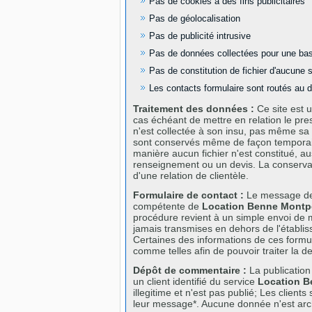
Pas de cookies à des fins publicitaires
Pas de géolocalisation
Pas de publicité intrusive
Pas de données collectées pour une ba
Pas de constitution de fichier d'aucune 
Les contacts formulaire sont routés au 
Traitement des données :
Ce site est u
cas échéant de mettre en relation le pres
n'est collectée à son insu, pas même sa 
sont conservés même de façon temporaire
manière aucun fichier n'est constitué, au
renseignement ou un devis. La conservat
d'une relation de clientèle.
Formulaire de contact :
Le message de 
compétente de
Location Benne Montpe
procédure revient à un simple envoi de ma
jamais transmises en dehors de l'établi
Certaines des informations de ces formula
comme telles afin de pouvoir traiter la 
Dépôt de commentaire :
La publication
un client identifié du service
Location B
illegitime et n'est pas publié; Les client
leur message*. Aucune donnée n'est arc