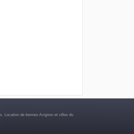
is
.
Location de bennes Avignon et villes du